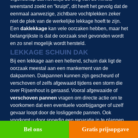
weerstand zoekt en “kruipt”, dit heeft het gevolg dat de
eenmaal aanwezige, zichtbare vochtplekken zeker
niet de plek van de werkelijke lekkage hoeft te zijn.
Een
daklekkage
kan vele oorzaken hebben, maar het
belangrijkste is dat de oorzaak snel gevonden wordt
en zo snel mogelijk wordt hersteld.
LEKKAGE SCHUIN DAK
Bij een lekkage aan een hellend, schuin dak ligt de
oorzaak meestal aan een mankement van de
dakpannen. Dakpannen kunnen zijn gescheurd of
verschoven of zelfs afgewaaid tijdens een storm die
over Rijsenhout is geraasd. Vooral afgewaaide of
verschoven pannen
vragen om directe actie om te
voorkomen dat een eventuele voorbijganger of uzelf
gevaar loopt door de losliggende pannen. Ook
voorkomt u door spoedig een reparatie in te plannen
mogelijke waterschade en lekkages in uw woning,
Bel ons
Gratis prijsopgave
want vaak volgt er na een flinke storm een periode