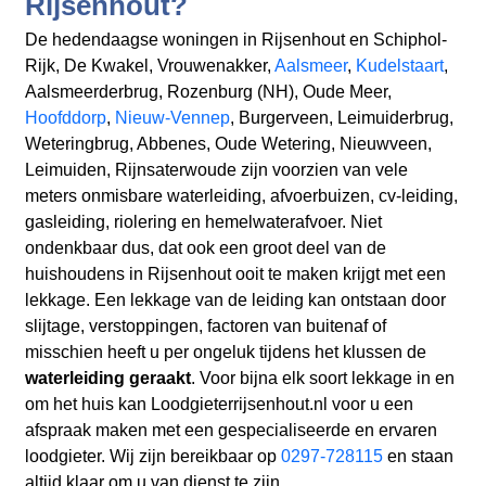
Rijsenhout?
De hedendaagse woningen in Rijsenhout en Schiphol-
Rijk, De Kwakel, Vrouwenakker,
Aalsmeer
,
Kudelstaart
,
Aalsmeerderbrug, Rozenburg (NH), Oude Meer,
Hoofddorp
,
Nieuw-Vennep
, Burgerveen, Leimuiderbrug,
Weteringbrug, Abbenes, Oude Wetering, Nieuwveen,
Leimuiden, Rijnsaterwoude zijn voorzien van vele
meters onmisbare waterleiding, afvoerbuizen, cv-leiding,
gasleiding, riolering en hemelwaterafvoer. Niet
ondenkbaar dus, dat ook een groot deel van de
huishoudens in Rijsenhout ooit te maken krijgt met een
lekkage. Een lekkage van de leiding kan ontstaan door
slijtage, verstoppingen, factoren van buitenaf of
misschien heeft u per ongeluk tijdens het klussen de
waterleiding geraakt
. Voor bijna elk soort lekkage in en
om het huis kan Loodgieterrijsenhout.nl voor u een
afspraak maken met een gespecialiseerde en ervaren
loodgieter. Wij zijn bereikbaar op
0297-728115
en staan
altijd klaar om u van dienst te zijn.