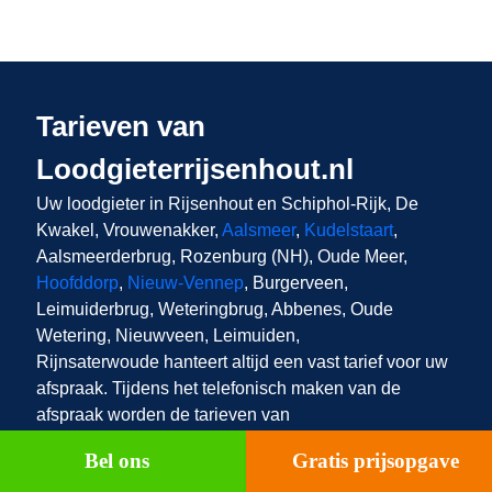
Tarieven van
Loodgieterrijsenhout.nl
Uw loodgieter in Rijsenhout
en Schiphol-Rijk, De
Kwakel, Vrouwenakker,
Aalsmeer
,
Kudelstaart
,
Aalsmeerderbrug, Rozenburg (NH), Oude Meer,
Hoofddorp
,
Nieuw-Vennep
, Burgerveen,
Leimuiderbrug, Weteringbrug, Abbenes, Oude
Wetering, Nieuwveen, Leimuiden,
Rijnsaterwoude
hanteert altijd een vast tarief voor uw
afspraak. Tijdens het telefonisch maken van de
afspraak worden de tarieven van
Loodgieterrijsenhout.nl ook met u besproken en
Bel ons
Gratis prijsopgave
vervolgens krijgt u nog een bevestiging van de