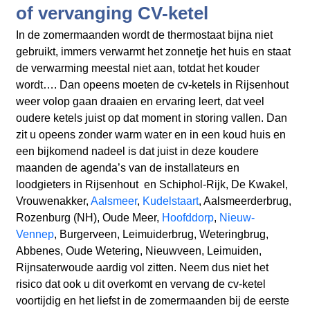
of vervanging CV-ketel
In de zomermaanden wordt de thermostaat bijna niet
gebruikt, immers verwarmt het zonnetje het huis en staat
de verwarming meestal niet aan, totdat het kouder
wordt…. Dan opeens moeten de cv-ketels in Rijsenhout
weer volop gaan draaien en ervaring leert, dat veel
oudere ketels juist op dat moment in storing vallen. Dan
zit u opeens zonder warm water en in een koud huis en
een bijkomend nadeel is dat juist in deze koudere
maanden de agenda’s van de installateurs en
loodgieters in Rijsenhout en Schiphol-Rijk, De Kwakel,
Vrouwenakker,
Aalsmeer
,
Kudelstaart
, Aalsmeerderbrug,
Rozenburg (NH), Oude Meer,
Hoofddorp
,
Nieuw-
Vennep
, Burgerveen, Leimuiderbrug, Weteringbrug,
Abbenes, Oude Wetering, Nieuwveen, Leimuiden,
Rijnsaterwoude aardig vol zitten. Neem dus niet het
risico dat ook u dit overkomt en vervang de cv-ketel
voortijdig en het liefst in de zomermaanden bij de eerste