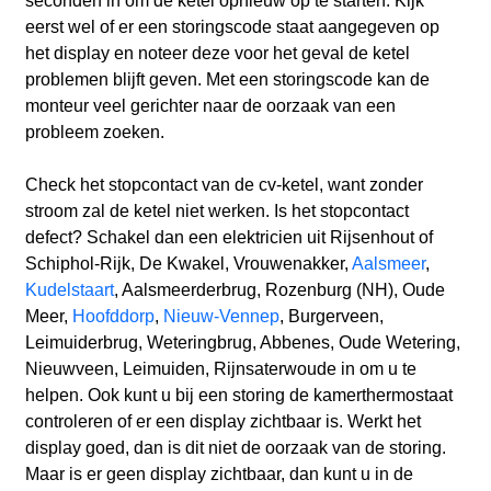
seconden in om de ketel opnieuw op te starten. Kijk
eerst wel of er een storingscode staat aangegeven op
het display en noteer deze voor het geval de ketel
problemen blijft geven. Met een storingscode kan de
monteur veel gerichter naar de oorzaak van een
probleem zoeken.
Check het stopcontact van de cv-ketel, want zonder
stroom zal de ketel niet werken. Is het stopcontact
defect? Schakel dan een elektricien uit Rijsenhout
of
Schiphol-Rijk, De Kwakel, Vrouwenakker,
Aalsmeer
,
Kudelstaart
, Aalsmeerderbrug, Rozenburg (NH), Oude
Meer,
Hoofddorp
,
Nieuw-Vennep
, Burgerveen,
Leimuiderbrug, Weteringbrug, Abbenes, Oude Wetering,
Nieuwveen, Leimuiden, Rijnsaterwoude
in om u te
helpen. Ook kunt u bij een storing de kamerthermostaat
controleren of er een display zichtbaar is. Werkt het
display goed, dan is dit niet de oorzaak van de storing.
Maar is er geen display zichtbaar, dan kunt u in de