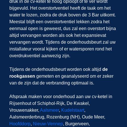
druk in de cv-ketel te hoog oploopt of te ver wordt
bijgevuld. Het overstortventiel heeft de taak om het
water te lozen, zodra de druk boven de 3 Bar uitkomt.
Meestal blijft een overstortventiel lekken zodra het
eenmaal open is geweest, dus zal een overstort bijna
altijd vervangen worden als ook het expansievat
vervangen wordt. Tijdens de onderhoudsbeurt zal uw
installateur vooral kijken of er watersporen rond het
overdrukventiel aanwezig zijn.
Tijdens de onderhoudsbeurt worden ook altijd
de
rookgassen
gemeten en geanalyseerd om er zeker
van de zijn dat de verbranding optimaal is.
Afspraak maken voor onderhoud aan uw cv-ketel in
Rijsenhout
of Schiphol-Rijk, De Kwakel,
Vrouwenakker,
Aalsmeer
,
Kudelstaart
,
Aalsmeerderbrug, Rozenburg (NH), Oude Meer,
Hoofddorp
,
Nieuw-Vennep
, Burgerveen,